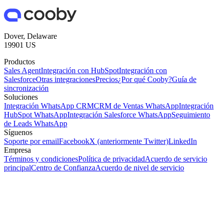
Dover, Delaware
19901 US
Productos
Sales Agent
Integración con HubSpot
Integración con
Salesforce
Otras integraciones
Precios
¿Por qué Cooby?
Guía de
sincronización
Soluciones
Integración WhatsApp CRM
CRM de Ventas WhatsApp
Integración
HubSpot WhatsApp
Integración Salesforce WhatsApp
Seguimiento
de Leads WhatsApp
Síguenos
Soporte por email
Facebook
X (anteriormente Twitter)
LinkedIn
Empresa
Términos y condiciones
Política de privacidad
Acuerdo de servicio
principal
Centro de Confianza
Acuerdo de nivel de servicio