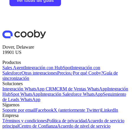
Ver todas las guías
Dover, Delaware
19901 US
Productos
Sales Agent
Integración con HubSpot
Integración con
Salesforce
Otras integraciones
Precios
¿Por qué Cooby?
Guía de
sincronización
Soluciones
Integración WhatsApp CRM
CRM de Ventas WhatsApp
Integración
HubSpot WhatsApp
Integración Salesforce WhatsApp
Seguimiento
de Leads WhatsApp
Síguenos
Soporte por email
Facebook
X (anteriormente Twitter)
LinkedIn
Empresa
Términos y condiciones
Política de privacidad
Acuerdo de servicio
principal
Centro de Confianza
Acuerdo de nivel de servicio