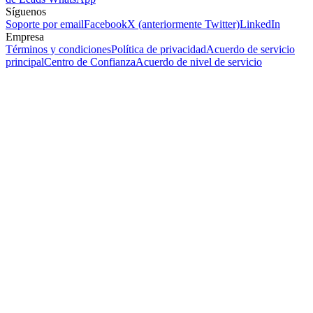
Síguenos
Soporte por email
Facebook
X (anteriormente Twitter)
LinkedIn
Empresa
Términos y condiciones
Política de privacidad
Acuerdo de servicio
principal
Centro de Confianza
Acuerdo de nivel de servicio