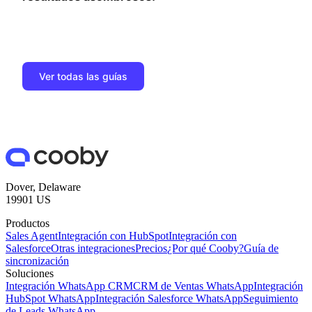
Ver todas las guías
Dover, Delaware
19901 US
Productos
Sales Agent
Integración con HubSpot
Integración con
Salesforce
Otras integraciones
Precios
¿Por qué Cooby?
Guía de
sincronización
Soluciones
Integración WhatsApp CRM
CRM de Ventas WhatsApp
Integración
HubSpot WhatsApp
Integración Salesforce WhatsApp
Seguimiento
de Leads WhatsApp