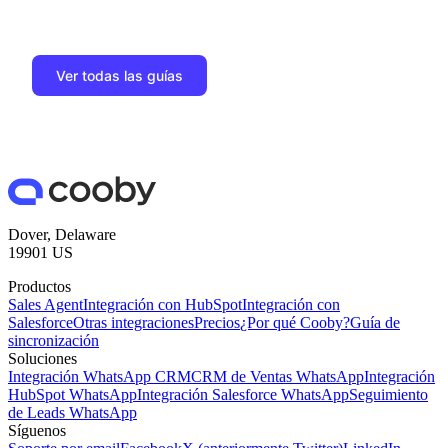
Ver todas las guías
Dover, Delaware
19901 US
Productos
Sales Agent
Integración con HubSpot
Integración con
Salesforce
Otras integraciones
Precios
¿Por qué Cooby?
Guía de
sincronización
Soluciones
Integración WhatsApp CRM
CRM de Ventas WhatsApp
Integración
HubSpot WhatsApp
Integración Salesforce WhatsApp
Seguimiento
de Leads WhatsApp
Síguenos