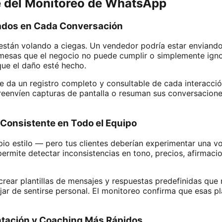
e del Monitoreo de WhatsApp
Grados en Cada Conversación
 están volando a ciegas. Un vendedor podría estar envian
mesas que el negocio no puede cumplir o simplemente igno
que el daño esté hecho.
 da un registro completo y consultable de cada interacción
reenvíen capturas de pantalla o resuman sus conversacion
 Consistente en Todo el Equipo
io estilo — pero tus clientes deberían experimentar una vo
rmite detectar inconsistencias en tono, precios, afirmaci
rear plantillas de mensajes y respuestas predefinidas que 
jar de sentirse personal. El monitoreo confirma que esas pl
entación y Coaching Más Rápidos