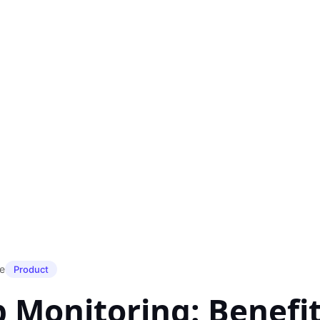
je
Product
Monitoring: Benefit