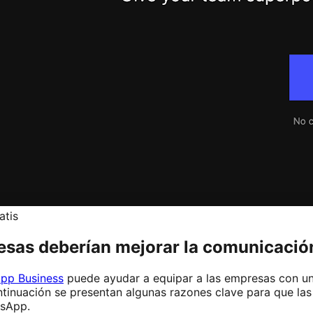
atis
resas deberían mejorar la comunicaci
pp Business
puede ayudar a equipar a las empresas con u
continuación se presentan algunas razones clave para que l
tsApp.