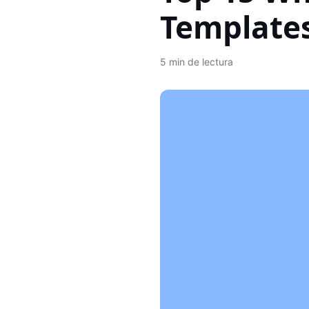
Template
5
min de lectura