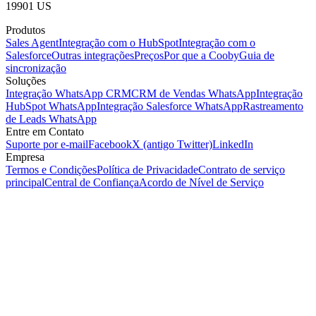
19901 US
Produtos
Sales Agent
Integração com o HubSpot
Integração com o
Salesforce
Outras integrações
Preços
Por que a Cooby
Guia de
sincronização
Soluções
Integração WhatsApp CRM
CRM de Vendas WhatsApp
Integração
HubSpot WhatsApp
Integração Salesforce WhatsApp
Rastreamento
de Leads WhatsApp
Entre em Contato
Suporte por e-mail
Facebook
X (antigo Twitter)
LinkedIn
Empresa
Termos e Condições
Política de Privacidade
Contrato de serviço
principal
Central de Confiança
Acordo de Nível de Serviço