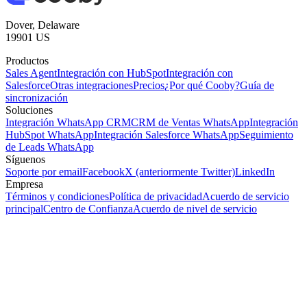
Dover, Delaware
19901 US
Productos
Sales Agent
Integración con HubSpot
Integración con
Salesforce
Otras integraciones
Precios
¿Por qué Cooby?
Guía de
sincronización
Soluciones
Integración WhatsApp CRM
CRM de Ventas WhatsApp
Integración
HubSpot WhatsApp
Integración Salesforce WhatsApp
Seguimiento
de Leads WhatsApp
Síguenos
Soporte por email
Facebook
X (anteriormente Twitter)
LinkedIn
Empresa
Términos y condiciones
Política de privacidad
Acuerdo de servicio
principal
Centro de Confianza
Acuerdo de nivel de servicio