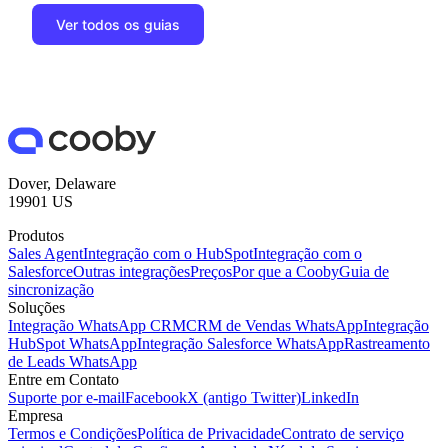
Ver todos os guias
Dover, Delaware
19901 US
Produtos
Sales Agent
Integração com o HubSpot
Integração com o
Salesforce
Outras integrações
Preços
Por que a Cooby
Guia de
sincronização
Soluções
Integração WhatsApp CRM
CRM de Vendas WhatsApp
Integração
HubSpot WhatsApp
Integração Salesforce WhatsApp
Rastreamento
de Leads WhatsApp
Entre em Contato
Suporte por e-mail
Facebook
X (antigo Twitter)
LinkedIn
Empresa
Termos e Condições
Política de Privacidade
Contrato de serviço