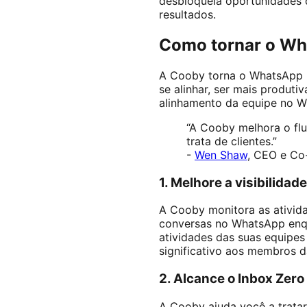
desbloqueia oportunidades 
resultados.
Como tornar o Wh
A Cooby torna o WhatsApp u
se alinhar, ser mais produt
alinhamento da equipe no W
“A Cooby melhora o fl
trata de clientes.”
-
Wen Shaw
, CEO e Co
1. Melhore a visibilida
A Cooby monitora as ativida
conversas no WhatsApp enqu
atividades das suas equipe
significativo aos membros d
2. Alcance o Inbox Zero
A Cooby ajuda você a trata