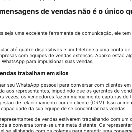
s mensagens de vendas não é o único 
 seja uma excelente ferramenta de comunicação, ele tem 
lar até quatro dispositivos e um telefone a uma conta do
mpresas com equipes de vendas extensas. Abaixo estão alg
o WhatsApp para impulsionar suas vendas.
endas trabalham em silos
r seu WhatsApp pessoal para conversar com clientes em po
tada aos representantes, impedindo que os gerentes de ve
s vezes, os vendedores fazem manualmente capturas de t
gestão de relacionamento com o cliente (CRM). Isso aumen
a capacidade da sua equipe de se concentrar nas vendas.
 representantes de vendas estiverem trabalhando com um cl
toda a conversa torna-se uma meta distante. Os represent
el se alinhando com os colegas para garantir uma conver