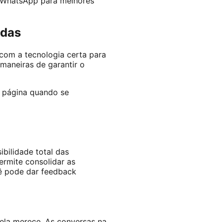
 WhatsApp para melhores
ndas
com a tecnologia certa para
 maneiras de garantir o
 página quando se
bilidade total das
rmite consolidar as
cê pode dar feedback
ela merece. As conversas na