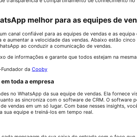
de transparência e compartilhamento de conhecimento no
atsApp melhor para as equipes de ve
m canal confiável para as equipes de vendas e as equipa 
iva e aumentar a velocidade das vendas. Abaixo estão cinco
hatsApp ao conduzir a comunicação de vendas.
uxo de informações e garante que todos estejam na mesma
-Fundador da
Cooby
de em toda a empresa
des no WhatsApp da sua equipe de vendas. Ela fornece visi
anto as sincroniza com o software de CRM. O software pe
s de vendas em um só lugar. Com base nesses insights, vo
a sua equipe e treiná-los em tempo real.
r cada mensagem da sua caixa de entrada com o foco que 