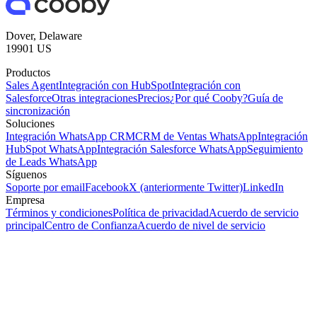
Dover, Delaware
19901 US
Productos
Sales Agent
Integración con HubSpot
Integración con
Salesforce
Otras integraciones
Precios
¿Por qué Cooby?
Guía de
sincronización
Soluciones
Integración WhatsApp CRM
CRM de Ventas WhatsApp
Integración
HubSpot WhatsApp
Integración Salesforce WhatsApp
Seguimiento
de Leads WhatsApp
Síguenos
Soporte por email
Facebook
X (anteriormente Twitter)
LinkedIn
Empresa
Términos y condiciones
Política de privacidad
Acuerdo de servicio
principal
Centro de Confianza
Acuerdo de nivel de servicio