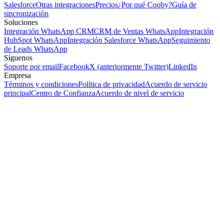
Salesforce
Otras integraciones
Precios
¿Por qué Cooby?
Guía de
sincronización
Soluciones
Integración WhatsApp CRM
CRM de Ventas WhatsApp
Integración
HubSpot WhatsApp
Integración Salesforce WhatsApp
Seguimiento
de Leads WhatsApp
Síguenos
Soporte por email
Facebook
X (anteriormente Twitter)
LinkedIn
Empresa
Términos y condiciones
Política de privacidad
Acuerdo de servicio
principal
Centro de Confianza
Acuerdo de nivel de servicio