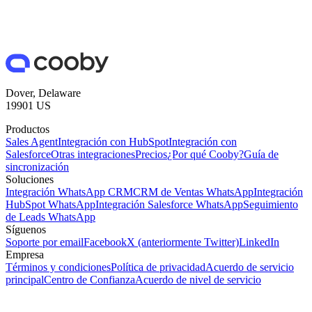
Dover, Delaware
19901 US
Productos
Sales Agent
Integración con HubSpot
Integración con
Salesforce
Otras integraciones
Precios
¿Por qué Cooby?
Guía de
sincronización
Soluciones
Integración WhatsApp CRM
CRM de Ventas WhatsApp
Integración
HubSpot WhatsApp
Integración Salesforce WhatsApp
Seguimiento
de Leads WhatsApp
Síguenos
Soporte por email
Facebook
X (anteriormente Twitter)
LinkedIn
Empresa
Términos y condiciones
Política de privacidad
Acuerdo de servicio
principal
Centro de Confianza
Acuerdo de nivel de servicio