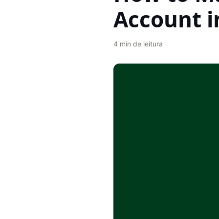
Account i
4
min de leitura