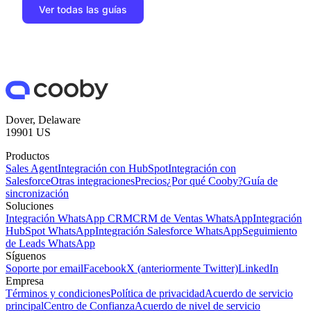
Ver todas las guías
Dover, Delaware
19901 US
Productos
Sales Agent
Integración con HubSpot
Integración con
Salesforce
Otras integraciones
Precios
¿Por qué Cooby?
Guía de
sincronización
Soluciones
Integración WhatsApp CRM
CRM de Ventas WhatsApp
Integración
HubSpot WhatsApp
Integración Salesforce WhatsApp
Seguimiento
de Leads WhatsApp
Síguenos
Soporte por email
Facebook
X (anteriormente Twitter)
LinkedIn
Empresa
Términos y condiciones
Política de privacidad
Acuerdo de servicio
principal
Centro de Confianza
Acuerdo de nivel de servicio