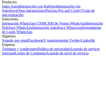
Productos
Sales Agent
Integración con HubSpot
Integración con
Salesforce
Otras integraciones
Precios
¿Por qué Cooby?
Guía de
sincronización
Soluciones
Integración WhatsApp CRM
CRM de Ventas WhatsApp
Integración
HubSpot WhatsApp
Integración Salesforce WhatsApp
Seguimiento
de Leads WhatsApp
Síguenos
Soporte por email
Facebook
X (anteriormente Twitter)
LinkedIn
Empresa
Términos y condiciones
Política de privacidad
Acuerdo de servicio
principal
Centro de Confianza
Acuerdo de nivel de servicio