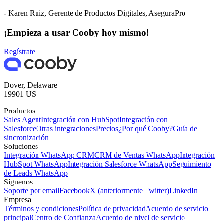
- Karen Ruiz, Gerente de Productos Digitales, AseguraPro
¡Empieza a usar Cooby hoy mismo!
Regístrate
Dover, Delaware
19901 US
Productos
Sales Agent
Integración con HubSpot
Integración con
Salesforce
Otras integraciones
Precios
¿Por qué Cooby?
Guía de
sincronización
Soluciones
Integración WhatsApp CRM
CRM de Ventas WhatsApp
Integración
HubSpot WhatsApp
Integración Salesforce WhatsApp
Seguimiento
de Leads WhatsApp
Síguenos
Soporte por email
Facebook
X (anteriormente Twitter)
LinkedIn
Empresa
Términos y condiciones
Política de privacidad
Acuerdo de servicio
principal
Centro de Confianza
Acuerdo de nivel de servicio