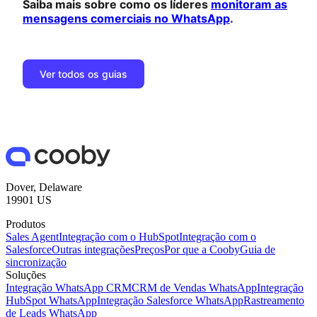
Saiba mais sobre como os líderes
monitoram as
mensagens comerciais no WhatsApp
.
Ver todos os guias
Dover, Delaware
19901 US
Produtos
Sales Agent
Integração com o HubSpot
Integração com o
Salesforce
Outras integrações
Preços
Por que a Cooby
Guia de
sincronização
Soluções
Integração WhatsApp CRM
CRM de Vendas WhatsApp
Integração
HubSpot WhatsApp
Integração Salesforce WhatsApp
Rastreamento
de Leads WhatsApp