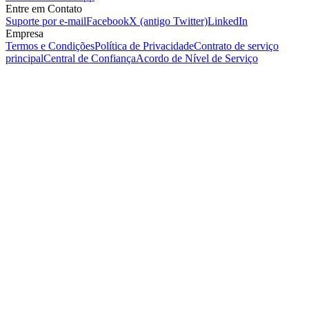
Entre em Contato
Suporte por e-mail
Facebook
X (antigo Twitter)
LinkedIn
Empresa
Termos e Condições
Política de Privacidade
Contrato de serviço
principal
Central de Confiança
Acordo de Nível de Serviço