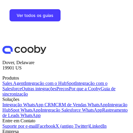
Ver todos os guias
Dover, Delaware
19901 US
Produtos
Sales Agent
Integração com o HubSpot
Integração com o
Salesforce
Outras integrações
Preços
Por que a Cooby
Guia de
sincronização
Soluções
Integração WhatsApp CRM
CRM de Vendas WhatsApp
Integração
HubSpot WhatsApp
Integração Salesforce WhatsApp
Rastreamento
de Leads WhatsApp
Entre em Contato
Suporte por e-mail
Facebook
X (antigo Twitter)
LinkedIn
Empresa