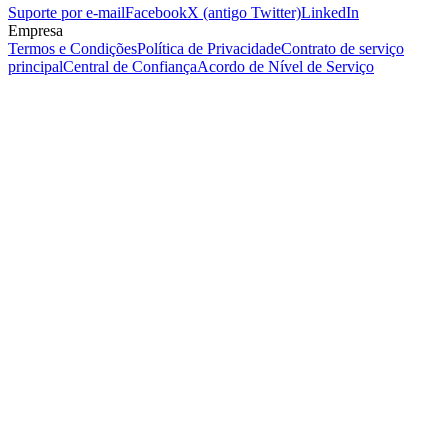
Suporte por e-mail
Facebook
X (antigo Twitter)
LinkedIn
Empresa
Termos e Condições
Política de Privacidade
Contrato de serviço
principal
Central de Confiança
Acordo de Nível de Serviço