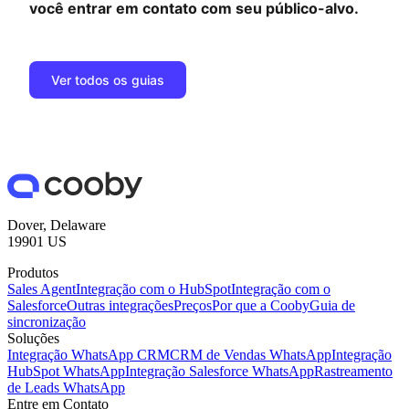
você entrar em contato com seu público-alvo.
Ver todos os guias
Dover, Delaware
19901 US
Produtos
Sales Agent
Integração com o HubSpot
Integração com o
Salesforce
Outras integrações
Preços
Por que a Cooby
Guia de
sincronização
Soluções
Integração WhatsApp CRM
CRM de Vendas WhatsApp
Integração
HubSpot WhatsApp
Integração Salesforce WhatsApp
Rastreamento
de Leads WhatsApp
Entre em Contato