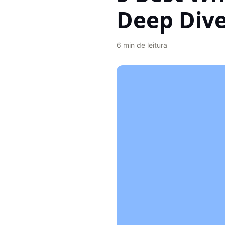
Deep Div
6
min de leitura