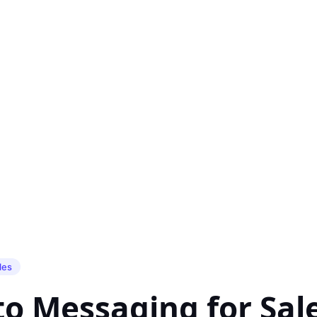
les
 to Messaging for Sal