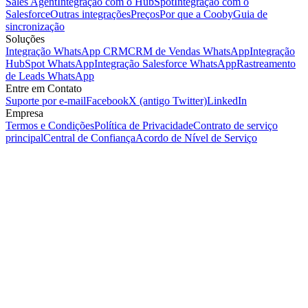
Sales Agent
Integração com o HubSpot
Integração com o
Salesforce
Outras integrações
Preços
Por que a Cooby
Guia de
sincronização
Soluções
Integração WhatsApp CRM
CRM de Vendas WhatsApp
Integração
HubSpot WhatsApp
Integração Salesforce WhatsApp
Rastreamento
de Leads WhatsApp
Entre em Contato
Suporte por e-mail
Facebook
X (antigo Twitter)
LinkedIn
Empresa
Termos e Condições
Política de Privacidade
Contrato de serviço
principal
Central de Confiança
Acordo de Nível de Serviço