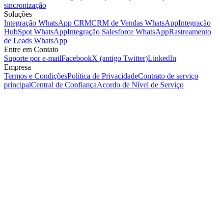
sincronização
Soluções
Integração WhatsApp CRM
CRM de Vendas WhatsApp
Integração
HubSpot WhatsApp
Integração Salesforce WhatsApp
Rastreamento
de Leads WhatsApp
Entre em Contato
Suporte por e-mail
Facebook
X (antigo Twitter)
LinkedIn
Empresa
Termos e Condições
Política de Privacidade
Contrato de serviço
principal
Central de Confiança
Acordo de Nível de Serviço