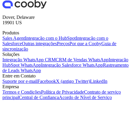
Dover, Delaware
19901 US
Produtos
Sales Agent
Integração com o HubSpot
Integração com o
Salesforce
Outras integrações
Preços
Por que a Cooby
Guia de
sincronização
Soluções
Integração WhatsApp CRM
CRM de Vendas WhatsApp
Integração
HubSpot WhatsApp
Integração Salesforce WhatsApp
Rastreamento
de Leads WhatsApp
Entre em Contato
Suporte por e-mail
Facebook
X (antigo Twitter)
LinkedIn
Empresa
Termos e Condições
Política de Privacidade
Contrato de serviço
principal
Central de Confiança
Acordo de Nível de Serviço