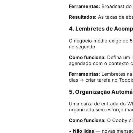
Ferramentas:
Broadcast do 
Resultados:
As taxas de ab
4. Lembretes de Acom
O negócio médio exige de 5
no segundo.
Como funciona:
Defina um l
agendado com o contexto co
Ferramentas:
Lembretes na 
dias → criar tarefa no Todoi
5. Organização Automát
Uma caixa de entrada do W
organizada sem esforço man
Como funciona:
O Cooby cla
•
Não lidas
— novas mensag