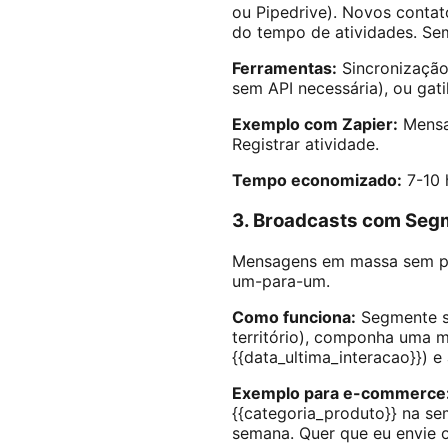
ou Pipedrive). Novos contat
do tempo de atividades. Sem
Ferramentas:
Sincronizaçã
sem API necessária), ou ga
Exemplo com Zapier:
Mensa
Registrar atividade.
Tempo economizado:
7-10 
3. Broadcasts com Segm
Mensagens em massa sem p
um-para-um.
Como funciona:
Segmente su
território), componha uma 
{{data_ultima_interacao}}) 
Exemplo para e-commerce
{{categoria_produto}} na s
semana. Quer que eu envie o