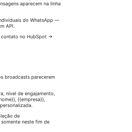
mensagens aparecem na linha
ndividuais do WhatsApp —
em API.
r contato no HubSpot →
os broadcasts parecerem
a, nível de engajamento,
ome}}, {{empresa}},
personalizada.
oleção de
 somente neste fim de