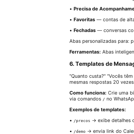
•
Precisa de Acompanham
•
Favoritas
— contas de alta
•
Fechadas
— conversas con
Abas personalizadas para: po
Ferramentas:
Abas intelige
6. Templates de Mensag
"Quanto custa?" "Vocês têm 
mesmas respostas 20 vezes 
Como funciona:
Crie uma b
via comandos
no WhatsApp
/
Exemplos de templates:
•
→ exibe detalhes d
/precos
•
→ envia link do Cale
/demo