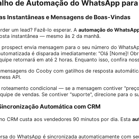
balho de Automação do WhatsApp par
cas Instantâneas e Mensagens de Boas-Vindas
rder um lead? Fazê-lo esperar. A
automação do WhatsAp
sta instantânea — mesmo às 2 da manhã.
prospect envia mensagem para o seu número do WhatsApp
tomatizada é disparada imediatamente: "Olá [Nome]! Obr
uipe retornará em até 2 horas. Enquanto isso, confira no
mensagens do Cooby com gatilhos de resposta automáti
ness API.
 roteamento condicional — se a mensagem contiver "preço
uipe de vendas. Se contiver "suporte", direcione para o su
 Sincronização Automática com CRM
no CRM custa aos vendedores 90 minutos por dia. Esta
au
rsa do WhatsApp é sincronizada automaticamente com se