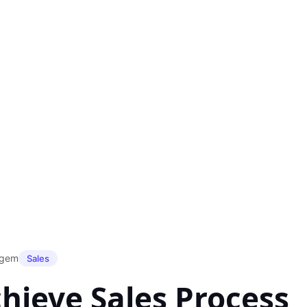
agem
Sales
hieve Sales Process