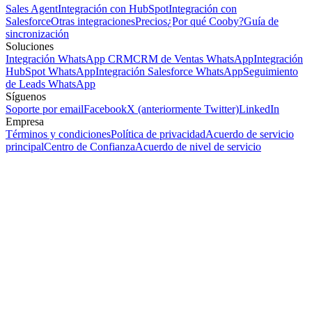
Sales Agent
Integración con HubSpot
Integración con
Salesforce
Otras integraciones
Precios
¿Por qué Cooby?
Guía de
sincronización
Soluciones
Integración WhatsApp CRM
CRM de Ventas WhatsApp
Integración
HubSpot WhatsApp
Integración Salesforce WhatsApp
Seguimiento
de Leads WhatsApp
Síguenos
Soporte por email
Facebook
X (anteriormente Twitter)
LinkedIn
Empresa
Términos y condiciones
Política de privacidad
Acuerdo de servicio
principal
Centro de Confianza
Acuerdo de nivel de servicio