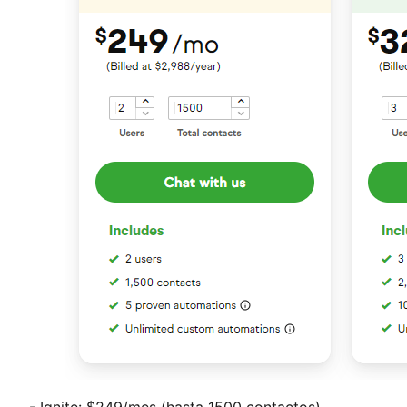
- Ignite: $249/mes (hasta 1500 contactos)