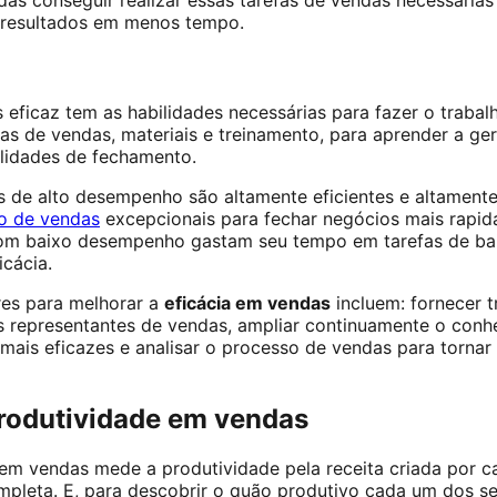
as conseguir realizar essas tarefas de vendas necessárias
s resultados em menos tempo.
ficaz tem as habilidades necessárias para fazer o trabalho
as de vendas, materiais e treinamento, para aprender a ger
ilidades de fechamento.
 de alto desempenho são altamente eficientes e altamente
to de vendas
excepcionais para fechar negócios mais rapida
om baixo desempenho gastam seu tempo em tarefas de bai
icácia.
res para melhorar a
eficácia em vendas
incluem: fornecer 
os representantes de vendas, ampliar continuamente o con
mais eficazes e analisar o processo de vendas para torna
rodutividade em vendas
em vendas mede a produtividade pela receita criada por c
pleta. E, para descobrir o quão produtivo cada um dos se