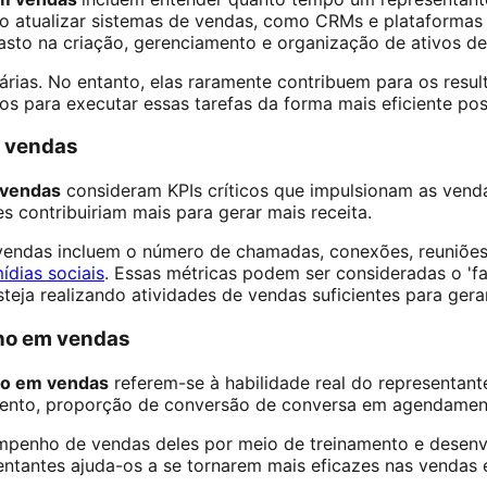
mo atualizar sistemas de vendas, como CRMs e plataformas 
to na criação, gerenciamento e organização de ativos de
árias. No entanto, elas raramente contribuem para os resu
s para executar essas tarefas da forma mais eficiente poss
m vendas
 vendas
consideram KPIs críticos que impulsionam as venda
s contribuiriam mais para gerar mais receita.
 vendas incluem o número de chamadas, conexões, reuniõe
ídias sociais
. Essas métricas podem ser consideradas o 'f
teja realizando atividades de vendas suficientes para gera
ho em vendas
ho em vendas
referem-se à habilidade real do representan
mento, proporção de conversão de conversa em agendamen
penho de vendas deles por meio de treinamento e desenv
entantes ajuda-os a se tornarem mais eficazes nas vendas