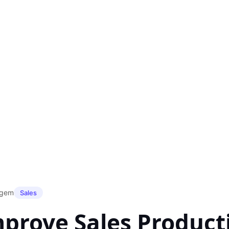
agem
Sales
prove Sales Producti