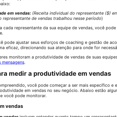
aixo:
dade em vendas:
(Receita individual do representante ($) 
o representante de vendas trabalhou nesse período
)
a cada representante da sua equipe de vendas, você pode 
e.
ê pode ajustar seus esforços de coaching e gestão de aco
a eficaz, direcionando sua atenção para onde for necessá
eres monitoram a produtividade de vendas de suas equip
s mensagens
.
ra medir a produtividade em vendas
preendido, você pode começar a ser mais específico e es
rodutividade em vendas no seu negócio. Abaixo estão algu
ue você pode monitorar.
 em vendas
 em vendas
incluem entender quanto tempo um representant