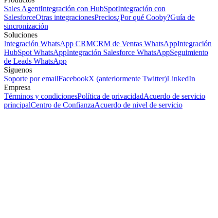
Sales Agent
Integración con HubSpot
Integración con
Salesforce
Otras integraciones
Precios
¿Por qué Cooby?
Guía de
sincronización
Soluciones
Integración WhatsApp CRM
CRM de Ventas WhatsApp
Integración
HubSpot WhatsApp
Integración Salesforce WhatsApp
Seguimiento
de Leads WhatsApp
Síguenos
Soporte por email
Facebook
X (anteriormente Twitter)
LinkedIn
Empresa
Términos y condiciones
Política de privacidad
Acuerdo de servicio
principal
Centro de Confianza
Acuerdo de nivel de servicio