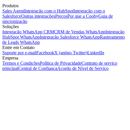
Produtos
Sales Agent
Integração com o HubSpot
Integração com o
Salesforce
Outras integrações
Preços
Por que a Cooby
Guia de
sincronização
Soluções
Integração WhatsApp CRM
CRM de Vendas WhatsApp
Integração
HubSpot WhatsApp
Integração Salesforce WhatsApp
Rastreamento
de Leads WhatsApp
Entre em Contato
Suporte por e-mail
Facebook
X (antigo Twitter)
LinkedIn
Empresa
Termos e Condições
Política de Privacidade
Contrato de serviço
principal
Central de Confiança
Acordo de Nível de Serviço